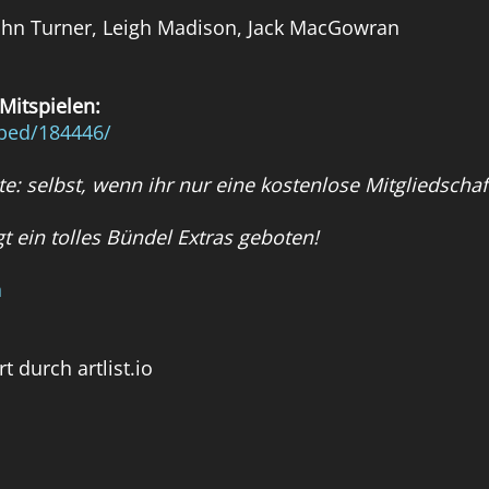
 John Turner, Leigh Madison, Jack MacGowran
Mitspielen:
bed/184446/
e: selbst, wenn ihr nur eine kostenlose Mitgliedscha
t ein tolles Bündel Extras geboten!
n
t durch artlist.io