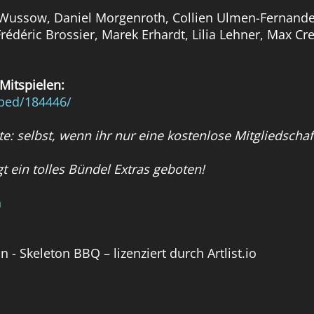
ra Wussow, Daniel Morgenroth, Collien Ulmen-Fernand
édéric Brossier, Marek Erhardt, Lilia Lehner, Max Cre
Mitspielen:
bed/184446/
e: selbst, wenn ihr nur eine kostenlose Mitgliedscha
t ein tolles Bündel Extras geboten!
n
 - Skeleton BBQ – lizenziert durch Artlist.io