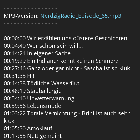
- - - - - - - - - - - - - - - -
MP3-Version:
NerdzigRadio_Episode_65.mp3
- - - - - - - - - - - - - - - -
00:00:00 Wir erzählen uns düstere Geschichten
00:04:40 Wer schön sein will...
00:14:21 In eigener Sache
00:19:29 Ein Indianer kennt keinen Schmerz
00:27:46 Ganz oder gar nicht - Sascha ist so kluk
00:31:35 Hi!
00:44:38 Tödliche Wasserflut
00:48:19 Stauballergie
00:54:10 Unwetterwarnung
00:59:56 Lebensmüde
01:03:22 Totale Vernichtung - Brini ist auch sehr
kluk
01:05:30 Amoklauf
01:17:55 Nett gemeint