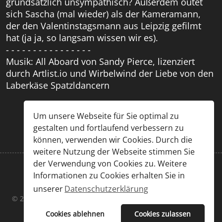
grundsätzlich unsympathisch? Außerdem outet
sich Sascha (mal wieder) als der Kameramann,
der den Valentinstagsmann aus Leipzig gefilmt
hat (ja ja, so langsam wissen wir es).
- - - - - - - - - - - - - - - -
Musik: All Aboard von Sandy Pierce, lizenziert
durch Artlist.io und Wirbelwind der Liebe von den
Laberkäse Spatzldancern
Um unsere Webseite für Sie optimal zu
gestalten und fortlaufend verbessern zu
können, verwenden wir Cookies. Durch die
weitere Nutzung der Webseite stimmen Sie
der Verwendung von Cookies zu. Weitere
Informationen zu Cookies erhalten Sie in
Impressum
|
Datenschutz
unserer
Datenschutzerklärung
© 2026 Chris Großöhmigen & Sascha Kummer. Designed By
JoomShaper
Cookies ablehnen
Cookies zulassen