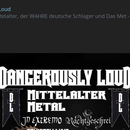
Loud
telalter, der WAHRE deutsche Schlager und Das Met - 