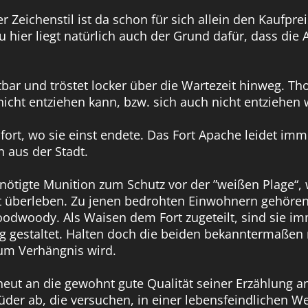
eichenstil ist da schon für sich allein den Kaufpre
hier liegt natürlich auch der Grund dafür, dass die A
htbar und tröstet locker über die Wartezeit hinweg.
ht entziehen kann, bzw. sich auch nicht entziehen wil
ort fort, wo sie einst endete. Das Fort Apache leidet
n aus der Stadt.
nötigte Munition zum Schutz vor der ”weißen Plage“,
überleben. Zu jenen bedrohten Einwohnern gehören s
odwoody. Als Waisen dem Fort zugeteilt, sind sie im
g gestaltet. Halten doch die beiden bekanntermaßen n
zum Verhängnis wird.
neut an die gewohnt gute Qualität seiner Erzählung 
der ab, die versuchen, in einer lebensfeindlichen W