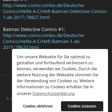
http://www.comiccombo.de/Deutsche-
Comics/Hefte-A-C/Heft-Batman-Detective-Comics-
1-ab-2017::78827.html
Batman Detective Comics #1:
http://www.comiccombo.de/Deutsche-
Comics/Hefte-A-C/Heft-Batman-1-ab-
2017::78623.html
Um unsere Webseite für Sie optimal zu
gestalten und fortlaufend verbessern zu
können, verwenden wir Cookies. Durch die
weitere Nutzung der Webseite stimmen Sie
der Verwendung von Cookies zu. Weitere
Informationen zu Cookies erhalten Sie in
Impressum
|
Datenschutz
unserer
Datenschutzerklärung
© 2026 Chris Großöhmigen & Sascha Kummer. Designed By
JoomShaper
Cookies ablehnen
Cookies zulassen