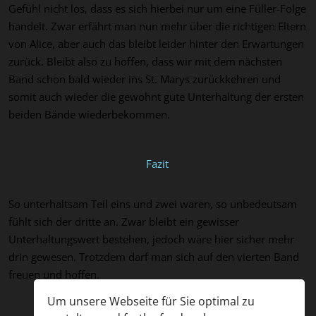
Gefühl
nicht los, dass es sich hierbei nur um eine Füller-Folge
handelt.
Zwar erfährt man nun mehr über die richtigen Eltern
von Alice, aber auch das
bleibt leider hinter den Erwartungen
zurück.
Bleibt also zu hoffen, dass
wir mit dem nächsten
Band schon bald wieder ins St. Marys
zurückkehren und
somit auch wieder die gewohnt gute Unterhaltung der ersten
beiden Bände wiederbekommen.
Fazit
So unterhaltsam Teil eins und zwei waren, so
unbedeutsam
fühlt sich der dritte an.
Zwar bleibt ein gewisser
Unterhaltungswert bestehen, jedoch wäre hier sicher mehr
drin gewesen.
Trotzdem darf man sich auf den vierten Band
freuen und hoffen.
Um unsere Webseite für Sie optimal zu