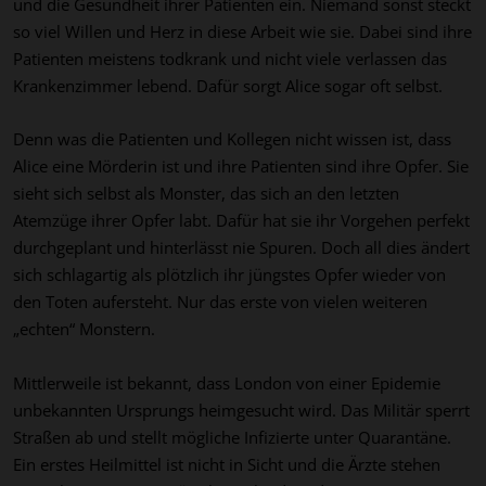
und
die Gesundheit ihrer Patienten ein. Niemand sonst steckt
so viel
Willen und Herz in diese Arbeit wie sie. Dabei sind ihre
Patienten meistens
todkrank und nicht viele
verlassen das
Krankenzimmer
lebend.
Dafür sorgt Alice sogar oft selbst.
Denn was die Patienten und Kollegen nicht wissen ist, dass
Alice eine
Mörderin
ist
und ihre Patienten sind ihre Opfer. Sie
sieht sich selbst als Monster,
das sich an den letzten
Atemzüge ihrer Opfer labt.
Dafür hat sie ihr Vorgehen
perfekt
durchgeplant und hinterlässt nie Spuren.
Doch all dies ändert
sich schlagartig als
plötzlich ihr
jüngstes
Opfer wied
er von
den Toten aufersteht. Nur das
erste von vielen weiteren
„echten
“
Monstern
.
Mittlerweile ist
bekannt, dass London von einer
Epidemie
unbekannten Ursprungs heimgesucht wird.
Das Militär sperrt
Straßen ab und stellt
mögliche Infizierte unter Quarantäne.
Ein erstes Heilmittel ist nicht in Sicht und die Ärzte
stehen