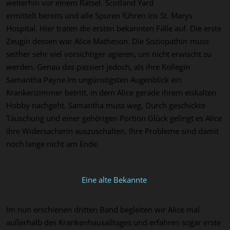
weiterhin vor einem Rätsel.
Scotland Yard
ermittelt bereits
und alle Spuren führen in
s
St. Marys
Hospital. Hier traten die ersten bekannten Fälle auf
.
Die erste
Zeugin dessen war Alice
Matheson
. Die Soziopathin
muss
seither sehr viel
vorsichtiger agieren, um nicht erwischt zu
werden
. Genau das passiert jedoch, als
ihre
Kollegin
Samantha Payne im
ungünstigsten Augenblick ein
Krankenzimmer betritt, in dem Alice gerade ihrem
eiskalten
Hobby nachgeht. Samantha muss weg
. Durch geschickte
Täuschung und einer gehörigen Portion Glück
gelingt es Alice
ihre Widersacherin
auszuschalten. Ihre Probleme sind damit
noch lange nicht am Ende.
Eine alte Bekannte
Im nun erschienen dritten Band begleiten
wir Alice mal
außerhalb des Krankenhausalltages und
erfahren sogar erste