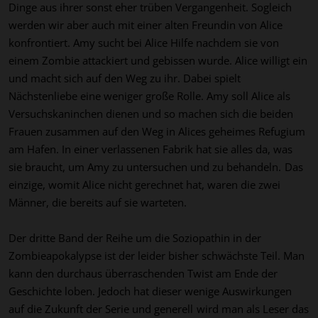
Dinge aus ihrer sonst eher trüben Vergangenheit.
Sogleich
werden wir aber auch
mit einer alten Freundin von Alice
konfrontiert. Amy
sucht bei Alice Hilfe nachdem sie von
einem Zombie attackiert und gebissen wurde.
Alice willigt ein
und macht sich auf den Weg zu ihr.
Dab
ei spielt
Nächstenliebe eine weniger große Rolle. Amy soll Alice als
Versuchskaninchen dienen und so machen sich die beiden
Frauen
zusammen auf den Weg in Alices geheimes Refugium
am Hafen. In einer verlassenen Fabrik hat sie alles da,
was
sie
braucht, um Amy
zu untersuchen und zu behandeln.
Das
einzige, womit Alice nicht gerechnet hat, waren die zwei
Männer, die bereits auf sie warteten.
Der dritte Band der Reihe um die Soziopa
th
in in der
Zombie
apok
alypse ist der leider bisher schwächste Teil.
Man
kann den durchaus überraschenden Twist am Ende der
Geschichte loben.
Jedoch hat dieser wenige Auswirkungen
auf die Zukunft
der Serie und generell
wird man als Leser
das