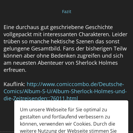
Fazit
Eine durchaus gut geschriebene Geschichte
vollgepackt mit interessanten Charakteren. Leider
trüben so manche hektische Szenen das sonst
gelungene Gesamtbild. Fans der bisherigen Teilw
können aber ohne Bedenken zugreifen und sich
am neuesten Abenteuer von Sherlock Holmes
erfreuen.
Kauflink:
http://www.comiccombo.de/Deutsche-
Comics/Album-S-U/Album-Sherlock-Holmes-und-
die-Zeitreisenden::76011.html
Um unsere Webseite für Sie optimal zu
gestalten und fortlaufend verbessern zu
können, verwenden wir Cookies. Durch die
weitere Nutzung der Webseite stimmen Sie